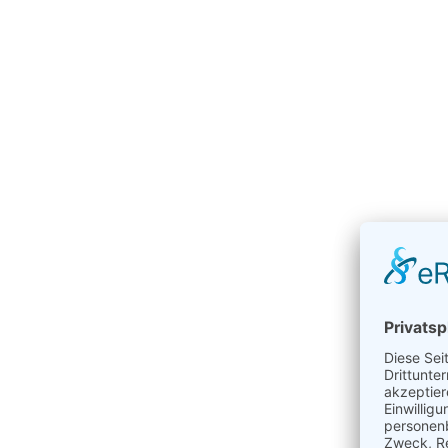
PlanAPP
Imkerstraße 5
30916 Isernhagen
Telefon: +49 511 1322-350
E-Mail:
info@PlanAPP.de
Home
Vorteile
Funktionen
Workshops
Preise
Downloads
FAQ
Kontakt
Impressum
Datenschutzhinweis
Cookie-Einstellungen